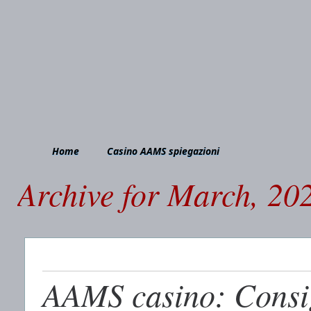
Home
Casino AAMS spiegazioni
Archive for March, 20
March 22nd, 2024
AAMS casino: Consig