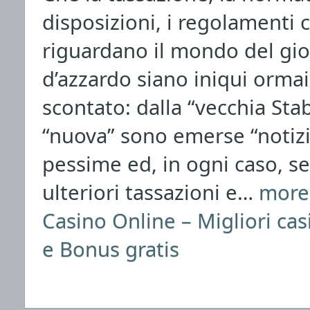
disposizioni, i regolamenti 
riguardano il mondo del gi
d’azzardo siano iniqui ormai
scontato: dalla “vecchia Stabi
“nuova” sono emerse “notiz
pessime ed, in ogni caso, 
ulteriori tassazioni e…
more
Casino Online – Migliori casi
e Bonus gratis