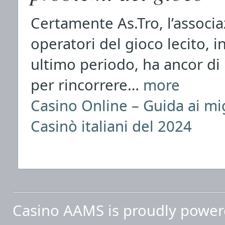
Certamente As.Tro, l’associa
operatori del gioco lecito, 
ultimo periodo, ha ancor di 
per rincorrere…
more
Casino Online – Guida ai mig
Casinò italiani del 2024
Casino AAMS is proudly powe