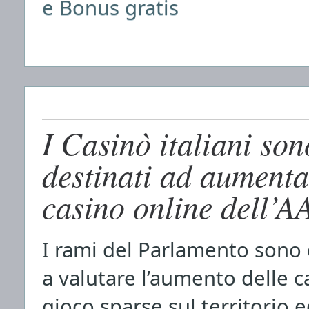
e Bonus gratis
December 23rd, 2024
I Casinò italiani son
destinati ad aumenta
casino online dell’
I rami del Parlamento sono 
a valutare l’aumento delle c
gioco sparse sul territorio e