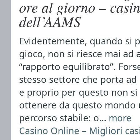
ore al giorno – casi
dell’AAMS
Evidentemente, quando si p
gioco, non si riesce mai ad 
“rapporto equilibrato”. Forse
stesso settore che porta a
e proprio per questo non si 
ottenere da questo mondo 
percorso stabile: o…
more
Casino Online – Migliori casi