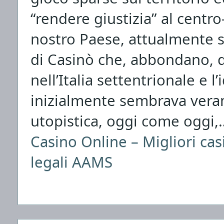
“rendere giustizia” al centro
nostro Paese, attualmente s
di Casinò che, abbondano, d
nell’Italia settentrionale e l
inizialmente sembrava ver
utopistica, oggi come oggi,
Casino Online – Migliori casi
legali AAMS