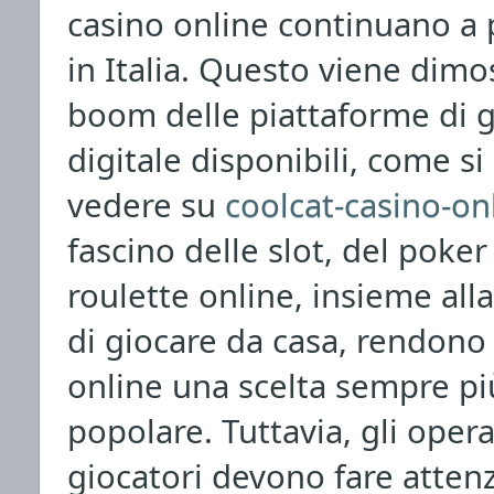
casino online continuano a
in Italia. Questo viene dimo
boom delle piattaforme di 
digitale disponibili, come si
vedere su
coolcat-casino-o
fascino delle slot, del poker
roulette online, insieme all
di giocare da casa, rendono 
online una scelta sempre pi
popolare. Tuttavia, gli opera
giocatori devono fare attenz