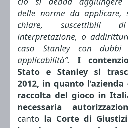
ciò si debba aggiungere l
delle norme da applicare,
chiare, suscettibili d
interpretazione, o addirittu
caso Stanley con dubbi 
applicabilità”.
I contenzi
Stato e Stanley si tras
2012, in quanto l’azienda 
raccolta del gioco in Ital
necessaria autorizzazion
canto
la Corte di Giustiz