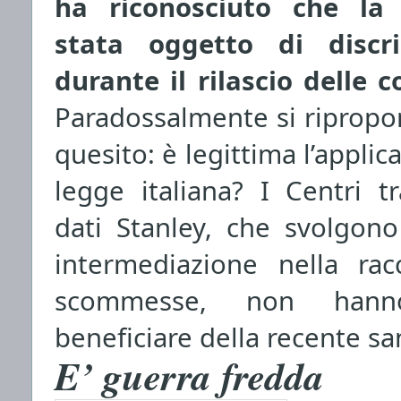
ha riconosciuto che la 
stata oggetto di discri
durante il rilascio delle c
Paradossalmente si ripropon
quesito: è legittima l’applic
legge italiana? I Centri t
dati Stanley, che svolgono 
intermediazione nella rac
scommesse, non hann
beneficiare della recente sa
E’ guerra fredda