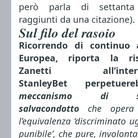
però parla di settanta 
raggiunti da una citazione).
Sul filo del rasoio
Ricorrendo di continuo 
Europea, riporta la ri
Zanetti all’interro
StanleyBet perpetu
meccanismo di sos
salvacondotto
che opera a
l’equivalenza ‘discriminato 
punibile’, che pure, involont