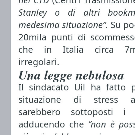
nei CTD
(Centri Trasmissione
Stanley o di altri bookm
medesima situazione”.
Su po
20mila punti di scommesse
che in Italia circa 7m
irregolari.
Una legge nebulosa
Il sindacato Uil ha fatto 
situazione di stress a
sarebbero sottoposti i f
adducendo che
“non è poss