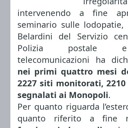
irregolarità
intervenendo a fine ap
seminario sulle lodopatie,
Belardini del Servizio cen
Polizia postale 
telecomunicazioni ha dich
nei primi quattro mesi d
2227 siti monitorati, 2210
segnalati ai Monopoli
.
Per quanto riguarda l’este
quanto riferito a fine