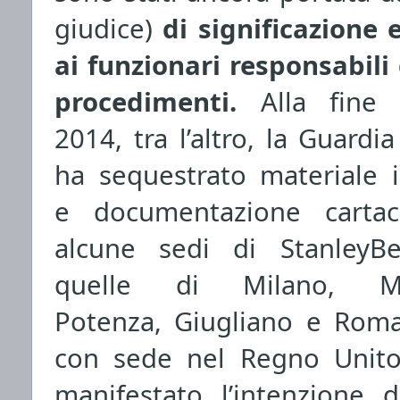
giudice)
di significazione e
ai funzionari responsabili 
procedimenti.
Alla fine 
2014, tra l’altro, la Guardi
ha sequestrato materiale 
e documentazione cartac
alcune sedi di StanleyBe
quelle di Milano, Mon
Potenza, Giugliano e Roma
con sede nel Regno Unit
manifestato l’intenzione d