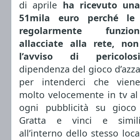
di aprile
ha ricevuto un
51mila euro perché le 
regolarmente funzi
allacciate alla rete, no
l’avviso di pericolosi
dipendenza del gioco d’azza
per intenderci che viene
molto velocemente in tv al
ogni pubblicità su gioco 
Gratta e vinci e simil
all’interno dello stesso loc