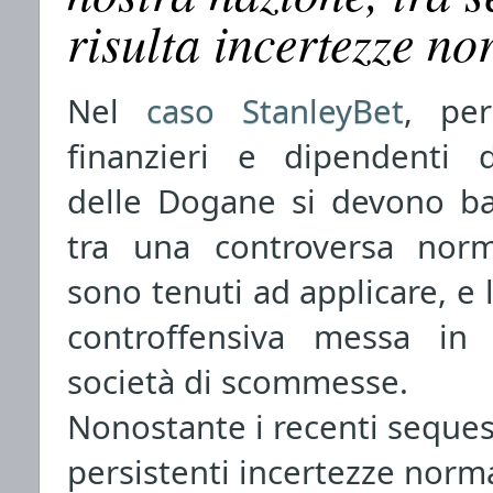
risulta incertezze no
Nel
caso StanleyBet
, pe
finanzieri e dipendenti d
delle Dogane si devono b
tra una controversa norm
sono tenuti ad applicare, e 
controffensiva messa in 
società di scommesse.
Nonostante i recenti sequest
persistenti incertezze norma