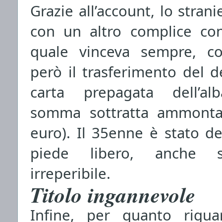
Grazie all’account, lo stran
con un altro complice con
quale vinceva sempre, c
però il trasferimento del d
carta prepagata dell’al
somma sottratta ammonta
euro). Il 35enne è stato d
piede libero, anche s
irreperibile.
Titolo ingannevole
Infine, per quanto rigua