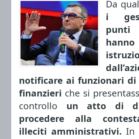
Da qua
i ges
punti
hanno
istruzi
dall’a
notificare ai funzionari d
finanzieri
che si presentas
controllo
un atto di di
procedere alla contest
illeciti amministrativi.
In 