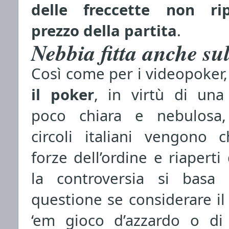
delle freccette non rip
prezzo della partita
.
Nebbia fitta anche su
Così come per i videopoker
il poker
, in virtù di una
poco chiara e nebulosa,
circoli italiani vengono c
forze dell’ordine e riaperti 
la controversia si basa s
questione se considerare il
‘em gioco d’azzardo o di 