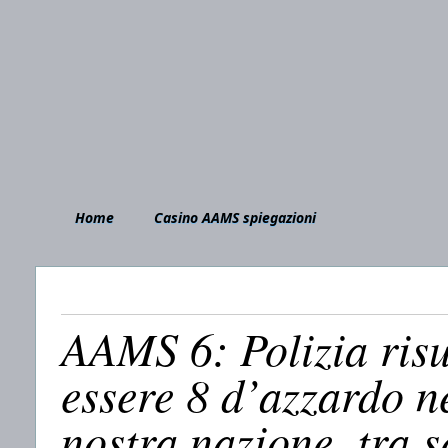
Home
Casino AAMS spiegazioni
Saturday, May 9th, 2024
AAMS 6: Polizia risu
essere 8 d’azzardo n
nostra nazione, tra s