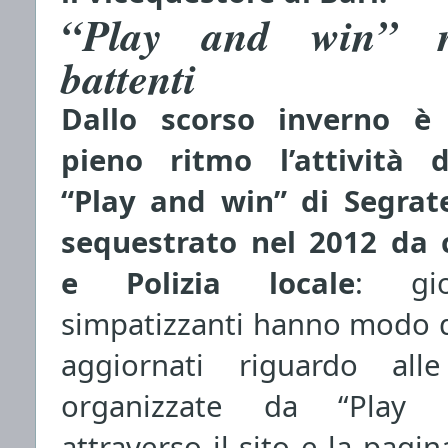
“Play and win” r
battenti
Dallo scorso inverno è 
pieno ritmo l’attività d
“Play and win” di Segrate
sequestrato nel 2012 da c
e Polizia locale
: gi
simpatizzanti hanno modo 
aggiornati riguardo alle 
organizzate da “Play
attraverso il sito e la pagi