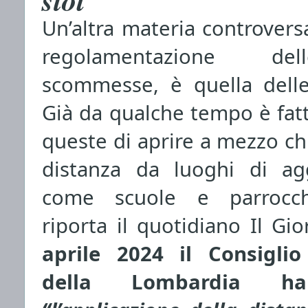
Un’altra materia controversa
regolamentazione de
scommesse, è quella delle
Già da qualche tempo è fatt
queste di aprire a mezzo ch
distanza da luoghi di ag
come scuole e parrocc
riporta il quotidiano Il Gi
aprile 2024 il Consiglio
della Lombardia h