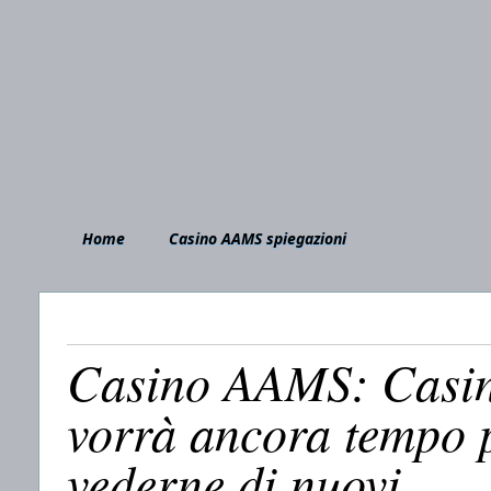
Home
Casino AAMS spiegazioni
Monday, March 28th, 2024
Casino AAMS: Casin
vorrà ancora tempo 
vederne di nuovi