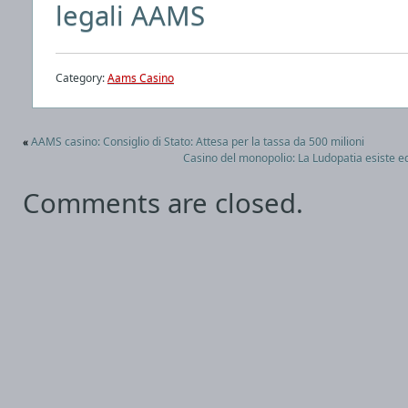
legali AAMS
Category:
Aams Casino
«
AAMS casino: Consiglio di Stato: Attesa per la tassa da 500 milioni
Casino del monopolio: La Ludopatia esiste ed
Comments are closed.